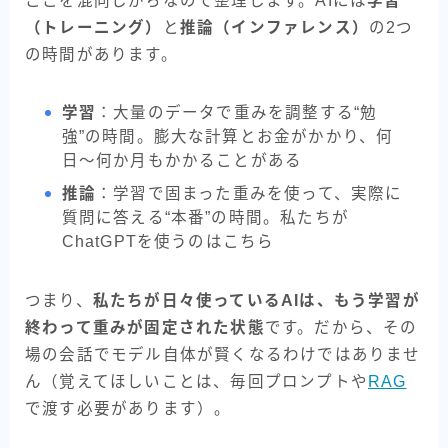
ここを混同しがちなので整理します。AIには
学習
（トレーニング）
と
推論（インファレンス）
の2つ
の時間があります。
学習
：大量のデータで重みを調整する“勉
強”の時間。膨大な計算とお金がかかり、何
日〜何か月もかかることがある
推論
：学習で固まった重みを使って、実際に
質問に答える“本番”の時間。私たちが
ChatGPTを使うのはこちら
つまり、
私たちが日々使っているAIは、もう学習が
終わって重みが固定された状態
です。だから、その
場の会話でモデル自体が賢くなるわけではありませ
ん（覚えてほしいことは、毎回プロンプトや
RAG
で渡す必要があります）。