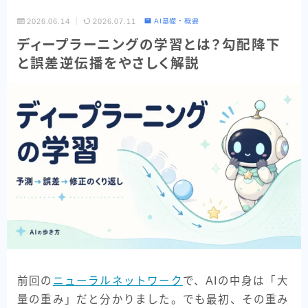
Codex
2026.06.14
2026.07.11
AI基礎・概要
ディープラーニングの学習とは？勾配降下
Google系AI（まとめ）
と誤差逆伝播をやさしく解説
NotebookLM
Perplexity
目的別で探す
読む・要約AI
画像生成AI
動画生成AI
音楽・音声AI
コーディングAI
検索・リサーチAI
前回の
ニューラルネットワーク
で、AIの中身は「大
量の重み」だと分かりました。でも最初、その重み
資料・図解AI