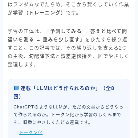
はランダムなでたらめ。そこから賢くしていく作業
業務自動化AI
が
学習（トレーニング）
です。
その他の汎用AI
学習の正体は、
「予測してみる → 答えと比べて間
比較・選び方
違いを測る → 重みを少し直す」
をひたすら繰り返
すこと。この記事では、その繰り返しを支える2つ
目的別レシピ
の主役、
勾配降下法
と
誤差逆伝播
を、図でやさしく
整理します。
AI実装ノート
AIを動かす環境
連載「LLMはどう作られるのか」（全8
回）
お問い合わせ
ChatGPTのようなLLMが、ただの文章からどうやっ
て作られるのか。トークン化から学習のしくみまで
を、順番にやさしくたどる連載です。
トークン化