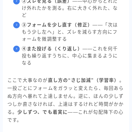
②ズレを見る（誤差）
——中心からどれだ
け外れたかを測る。右に大きく外れた、な
ど
③フォームを少し直す（修正）
——「次は
もう少し左へ」と、ズレを減らす方向にフ
ォームを微調整する
④また投げる（くり返し）
——これを何千
投も繰り返すうちに、中心に集まるように
なる
ここで大事なのが
直し方の“さじ加減”（学習率）
。
一投ごとにフォームをガラッと変えたら、毎回あら
ぬ方向へ暴れて上達しません。逆に、ほんの少しず
つしか直さなければ、上達はするけれど時間がかか
る。
少しずつ、でも着実に
——これが勾配降下の心
です。