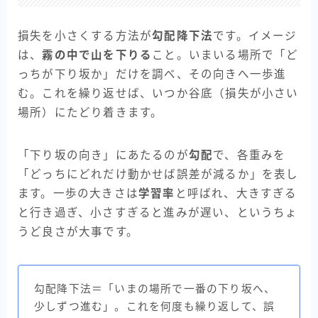
損失を小さくする方法が
勾配降下法
です。イメージ
は、
霧の中で山を下りる
こと。いまいる場所で「ど
っちが下り坂か」だけを調べ、その向きへ一歩進
む。これを繰り返せば、いつか谷底（損失が小さい
場所）にたどり着きます。
「下り坂の向き」にあたるのが
勾配
で、各重みを
「どっちにどれだけ動かせば誤差が減るか」を表し
ます。一歩の大きさは
学習率
と呼ばれ、大きすぎる
と行き過ぎ、小さすぎると進みが遅い、というちょ
うど良さが大事です。
勾配降下法＝「いまの場所で一番の下り坂へ、
少しずつ進む」。これを何度も繰り返して、誤