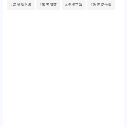
#勾配降下法
#損失関数
#機械学習
#誤差逆伝播