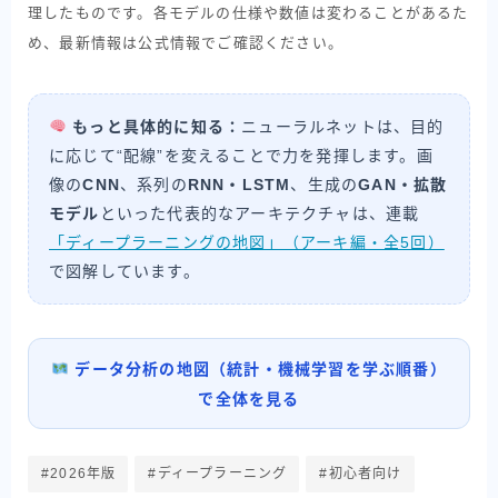
理したものです。各モデルの仕様や数値は変わることがあるた
め、最新情報は公式情報でご確認ください。
もっと具体的に知る：
ニューラルネットは、目的
に応じて“配線”を変えることで力を発揮します。画
像の
CNN
、系列の
RNN・LSTM
、生成の
GAN・拡散
モデル
といった代表的なアーキテクチャは、連載
「ディープラーニングの地図」（アーキ編・全5回）
で図解しています。
データ分析の地図（統計・機械学習を学ぶ順番）
で全体を見る
#2026年版
#ディープラーニング
#初心者向け