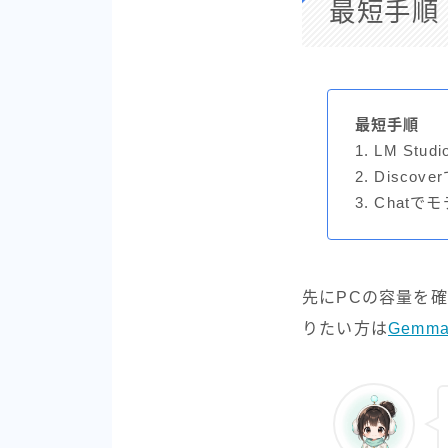
最短手順｜L
最短手順
1. LM S
2. Disc
3. Cha
先にPCの容量を
りたい方は
Gemma