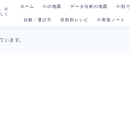
ホーム
AIの地図
データ分析の地図
AI別
、AI
さしく
比較・選び方
目的別レシピ
AI実装ノート
ChatG
Claud
AIを動かす環境
ています。
Gemin
Claud
Codex
Goog
Noteb
Perple