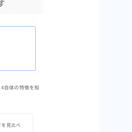
す
ド
a 4自体の特徴を知
リを見比べ