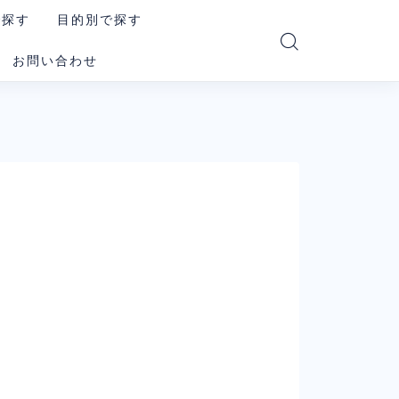
で探す
目的別で探す
お問い合わせ
PT
読む・要約AI
e
画像生成AI
i
動画生成AI
e Code
音楽・音声AI
コーディングAI
le系AI（まとめ）
検索・リサーチAI
ookLM
資料・図解AI
xity
業務自動化AI
その他の汎用AI