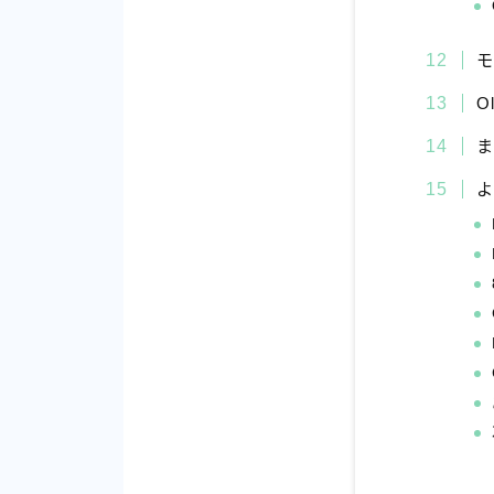
O
ま
よ