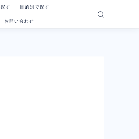
で探す
目的別で探す
お問い合わせ
PT
読む・要約AI
e
画像生成AI
i
動画生成AI
e Code
音楽・音声AI
コーディングAI
le系AI（まとめ）
検索・リサーチAI
ookLM
資料・図解AI
xity
業務自動化AI
その他の汎用AI