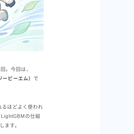
6回。今回は、
トジービーエム）
で
われるほどよく使われ
ightGBMの仕組
理します。