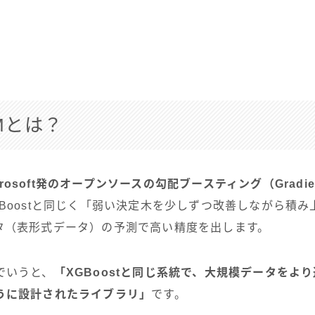
BMとは？
crosoft発のオープンソースの勾配ブースティング（Gradient
GBoostと同じく「弱い決定木を少しずつ改善しながら積
タ（表形式データ）の予測で高い精度を出します。
でいうと、
「XGBoostと同じ系統で、大規模データをよ
うに設計されたライブラリ」
です。