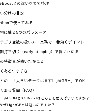
GBoostとの違いを表で整理
使い分けの目安
ythonで使ってみる
初に触る5つのパラメータ
カテゴリ変数の扱い方｜実務で一番効くポイント
期打ち切り（early stopping）で賢く止める
どの特徴量が効いたか見る
くあるつまずき
とめ｜「大きいデータはまずLightGBM」でOK
くある質問（FAQ）
LightGBMとXGBoostはどちらを使えばいいですか？
なぜLightGBMは速いのですか？