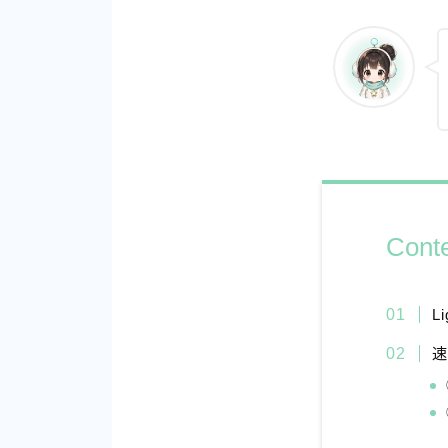
Cont
L
速