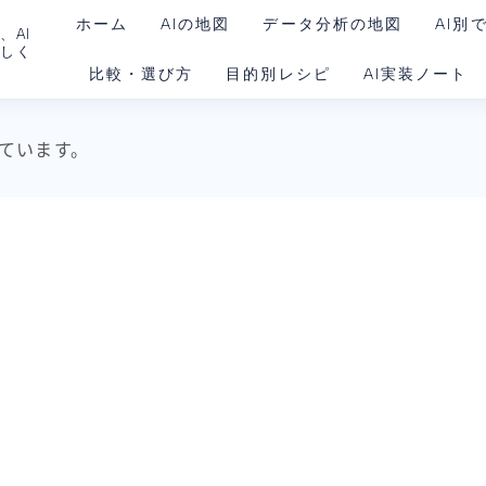
ホーム
AIの地図
データ分析の地図
AI別
、AI
さしく
比較・選び方
目的別レシピ
AI実装ノート
ChatG
Claud
AIを動かす環境
ています。
Gemin
Claud
Codex
Goog
Noteb
Perple