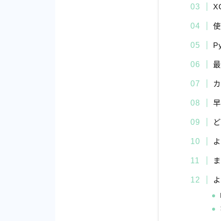
X
P
最
早
よ
ま
よ