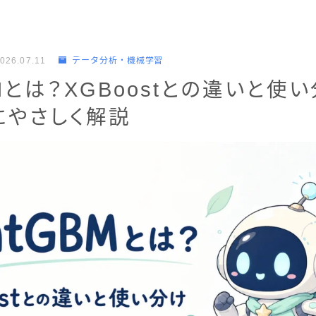
026.07.11
データ分析・機械学習
GBMとは？XGBoostとの違いと使
にやさしく解説