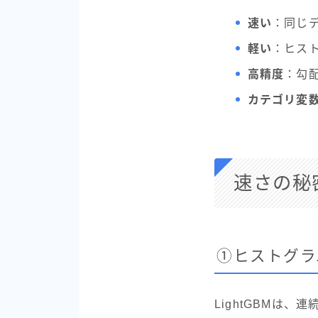
速い
：同じデ
軽い
：ヒス
高精度
：勾
カテゴリ変
速さの秘密
①ヒストグラ
LightGBMは