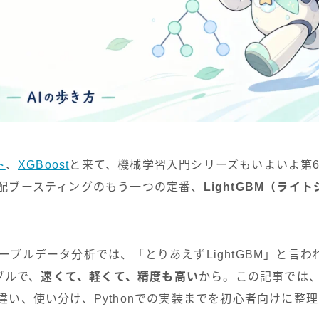
ト
、
XGBoost
と来て、機械学習入門シリーズもいよいよ第
ぶ勾配ブースティングのもう一つの定番、
LightGBM（ライ
のテーブルデータ分析では、「とりあえずLightGBM」と言
プルで、
速くて、軽くて、精度も高い
から。この記事では、L
との違い、使い分け、Pythonでの実装までを初心者向けに整