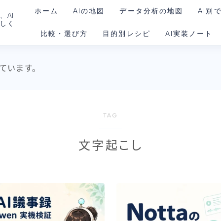
ホーム
AIの地図
データ分析の地図
AI別
、AI
さしく
比較・選び方
目的別レシピ
AI実装ノート
ChatG
Claud
AIを動かす環境
ています。
Gemin
Claud
Codex
TAG
Goog
文字起こし
Noteb
Perple