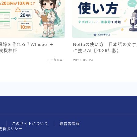
録を作れる？Whisper＋
Nottaの使い方｜日本語の文
で実機検証
に強いAI【2026年版】
ローカルAI
2026.05.24
せ
このサイトについて
運営者情報
更新ポリシー