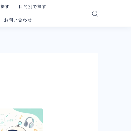
で探す
目的別で探す
お問い合わせ
PT
読む・要約AI
e
画像生成AI
i
動画生成AI
e Code
音楽・音声AI
コーディングAI
le系AI（まとめ）
検索・リサーチAI
ookLM
資料・図解AI
xity
業務自動化AI
その他の汎用AI