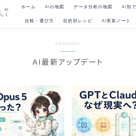
ホーム
AIの地図
データ分析の地図
AI別
、AI
さしく
比較・選び方
目的別レシピ
AI実装ノート
ChatG
Claud
AIを動かす環境
CATEGORY
Gemin
Claud
AI最新アップデート
Codex
Goog
Noteb
Perple