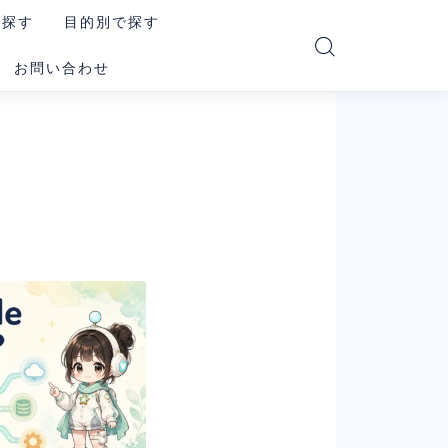
で探す
目的別で探す
お問い合わせ
PT
読む・要約AI
e
画像生成AI
i
動画生成AI
e Code
音楽・音声AI
コーディングAI
le系AI（まとめ）
検索・リサーチAI
ookLM
資料・図解AI
xity
業務自動化AI
その他の汎用AI