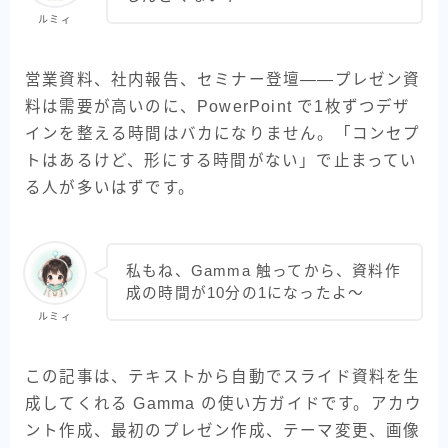
ルミィ
業務自動化AI
その他の汎用AI
営業資料、社内報告、セミナー登壇――プレゼン資
料は需要が高いのに、PowerPoint で1枚ずつデザ
比較・選び方
インを整える時間はバカになりません。「コンセプ
トはあるけど、形にする時間がない」で止まってい
目的別レシピ
る人が多いはずです。
AI実装ノート
AIを動かす環境
私もね、Gamma 触ってから、資料作
成の時間が10分の1になったよ〜
ルミィ
お問い合わせ
この記事は、テキストから自動でスライド資料を生
成してくれる Gamma の使い方ガイドです。アカウ
ント作成、最初のプレゼン作成、テーマ変更、画像