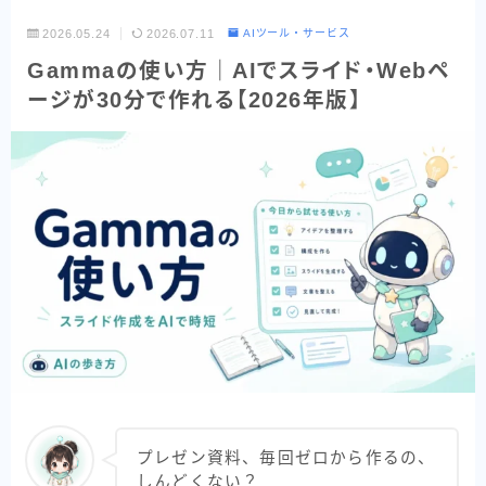
Codex
2026.05.24
2026.07.11
AIツール・サービス
Gammaの使い方｜AIでスライド・Webペ
Google系AI（まとめ）
ージが30分で作れる【2026年版】
NotebookLM
Perplexity
目的別で探す
読む・要約AI
画像生成AI
動画生成AI
音楽・音声AI
コーディングAI
検索・リサーチAI
プレゼン資料、毎回ゼロから作るの、
資料・図解AI
しんどくない？