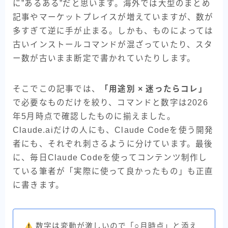
に”あるある”だと思います。海外では大型のまとめ
業務自動化AI
記事やマーケットプレイスが増えていますが、数が
多すぎて逆に手が止まる。しかも、ものによっては
その他の汎用AI
古いインストールコマンドが混ざっていたり、スタ
ー数が古いまま断定で書かれていたりします。
比較・選び方
そこでこの記事では、
「用途別 × 迷ったらコレ」
目的別レシピ
で必要なものだけを絞り、コマンドと数字は2026
年5月時点で確認したものに揃えました。
AI実装ノート
Claude.aiだけの人にも、Claude Codeを使う開発
AIを動かす環境
者にも、それぞれ刺さるように分けています。最後
に、毎日Claude Codeを使ってコンテンツ制作し
お問い合わせ
ている筆者が「実際に使って良かったもの」も正直
に書きます。
数字は変動が激しいので「○月時点」と添え