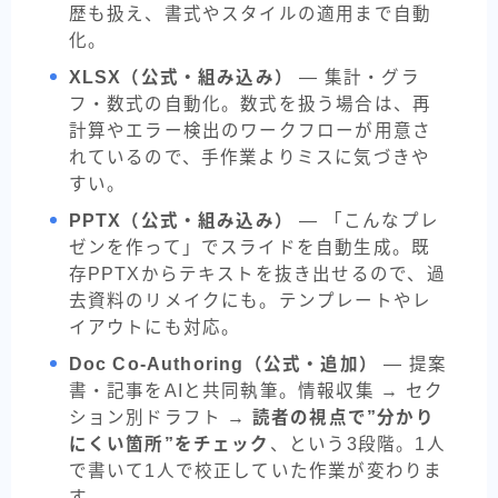
歴も扱え、書式やスタイルの適用まで自動
化。
XLSX（公式・組み込み）
— 集計・グラ
フ・数式の自動化。数式を扱う場合は、再
計算やエラー検出のワークフローが用意さ
れているので、手作業よりミスに気づきや
すい。
PPTX（公式・組み込み）
— 「こんなプレ
ゼンを作って」でスライドを自動生成。既
存PPTXからテキストを抜き出せるので、過
去資料のリメイクにも。テンプレートやレ
イアウトにも対応。
Doc Co-Authoring（公式・追加）
— 提案
書・記事をAIと共同執筆。情報収集 → セク
ション別ドラフト →
読者の視点で”分かり
にくい箇所”をチェック
、という3段階。1人
で書いて1人で校正していた作業が変わりま
す。