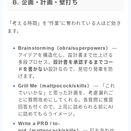
B. 企画・計画・壁打ち
「考える時間」を”作業”に奪われている人ほど効き
ます。
Brainstorming（obra/superpowers）
—
アイデアを構造化し、設計書まで仕上げる
多段プロセス。
設計書を承認するまでコー
ドを書かない
設計なので、見切り発車を防
げます。
Grill Me（mattpocock/skills）
— 「これ
でいいかな」と思った計画を、考慮漏れご
とに質問攻めにしてくれる。各質問に推奨
回答も付くので、上司に詰められる前にAI
に詰めてもらうイメージ。
Write a PRD / to-
prd（mattpocock/skills）
— 打ち合わせ