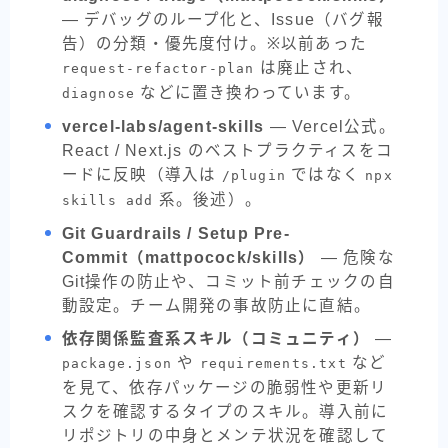
— デバッグのループ化と、Issue（バグ報
告）の分類・優先度付け。※以前あった
は廃止され、
request-refactor-plan
などに置き換わっています。
diagnose
vercel-labs/agent-skills
— Vercel公式。
React / Next.js のベストプラクティスをコ
ードに反映（導入は
ではなく
/plugin
npx
系。後述）。
skills add
Git Guardrails / Setup Pre-
Commit（mattpocock/skills）
— 危険な
Git操作の防止や、コミット前チェックの自
動設定。チーム開発の事故防止に直結。
依存関係監査系スキル（コミュニティ）
—
や
など
package.json
requirements.txt
を見て、依存パッケージの脆弱性や更新リ
スクを確認するタイプのスキル。導入前に
リポジトリの中身とメンテ状況を確認して