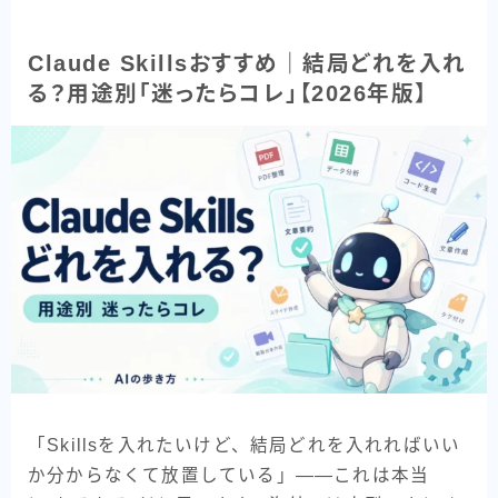
Google系AI（まとめ）
NotebookLM
Claude Skillsおすすめ｜結局どれを入れ
Perplexity
る？用途別「迷ったらコレ」【2026年版】
データ分析の地図
目的別で探す
読む・要約AI
画像生成AI
動画生成AI
音楽・音声AI
コーディングAI
「Skillsを入れたいけど、結局どれを入れればいい
検索・リサーチAI
か分からなくて放置している」——これは本当
資料・図解AI