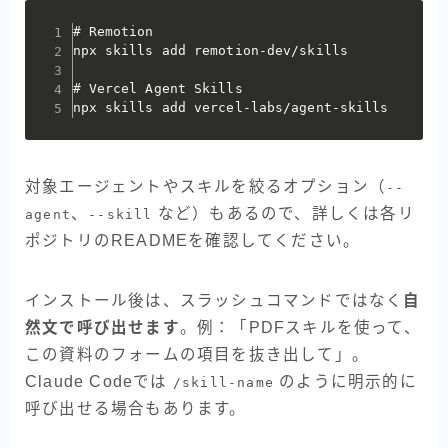
# Remotion

npx skills add remotion-dev/skills

# Vercel Agent Skills

npx skills add vercel-labs/agent-skills
対象エージェントやスキルを絞るオプション（
--
、
など）もあるので、詳しくは各リ
agent
--skill
ポジトリのREADMEを確認してください。
インストール後は、スラッシュコマンドではなく
自
然文で呼び出せます
。例：「PDFスキルを使って、
この資料のフォームの項目を抜き出して」。
Claude Codeでは
のように明示的に
/skill-name
呼び出せる場合もあります。