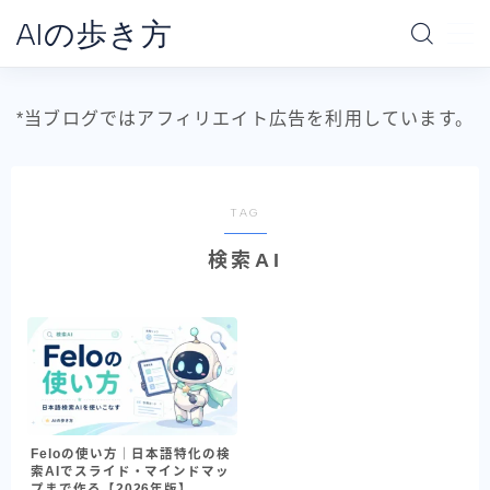
AIの歩き方
MENU
*当ブログではアフィリエイト広告を利用しています。
ホーム
AIの地図
TAG
検索AI
AI別で探す
ChatGPT
Claude
Gemini
Claude Code
Feloの使い方｜日本語特化の検
Codex
索AIでスライド・マインドマッ
プまで作る【2026年版】