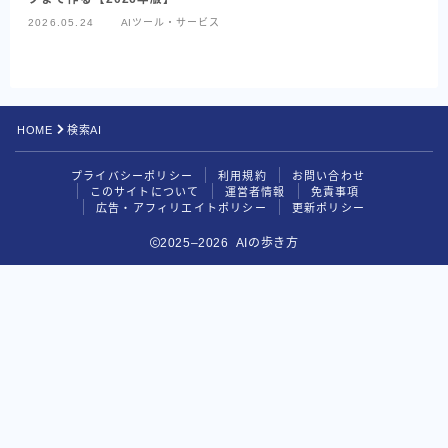
Google系AI（まとめ）
2026.05.24
AIツール・サービス
NotebookLM
Perplexity
HOME
検索AI
データ分析の地図
プライバシーポリシー
利用規約
お問い合わせ
目的別で探す
このサイトについて
運営者情報
免責事項
広告・アフィリエイトポリシー
更新ポリシー
読む・要約AI
2025–2026 AIの歩き方
画像生成AI
動画生成AI
音楽・音声AI
コーディングAI
検索・リサーチAI
資料・図解AI