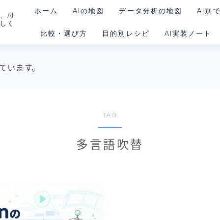
ホーム
AIの地図
データ分析の地図
AI別
、AI
さしく
比較・選び方
目的別レシピ
AI実装ノート
ChatG
Claud
AIを動かす環境
ています。
Gemin
Claud
Codex
TAG
Goog
多言語吹替
Noteb
Perple