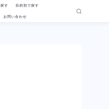
で探す
目的別で探す
お問い合わせ
PT
読む・要約AI
e
画像生成AI
i
動画生成AI
e Code
音楽・音声AI
コーディングAI
le系AI（まとめ）
検索・リサーチAI
ookLM
資料・図解AI
xity
業務自動化AI
その他の汎用AI