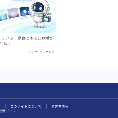
｜AIアバター動画と多言語吹替が
6年版】
AIツール・サービス
せ
このサイトについて
運営者情報
更新ポリシー