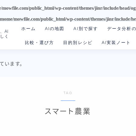
mowfile.com/public_html/wp-content/themes/jinr/include/head/o
mome/mowfile.com/public_html/wp-content/themes/jinr/include/h
ホーム
AIの地図
AI別で探す
データ分析
、AI
さしく
比較・選び方
目的別レシピ
AI実装ノート
ChatGPT
Claude
AIを動かす環境
ています。
Gemini
Claude Code
Codex
TAG
Google系AI（まとめ）
スマート農業
NotebookLM
Perplexity