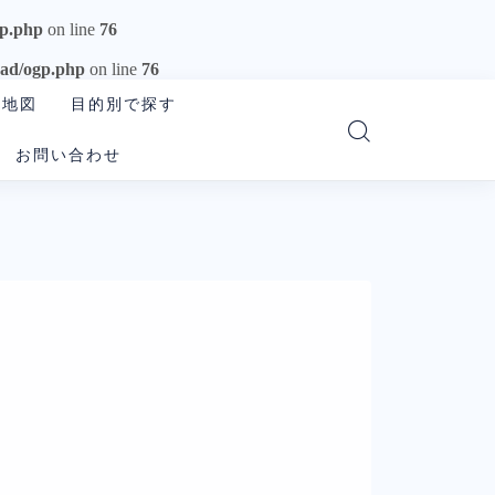
gp.php
on line
76
ead/ogp.php
on line
76
の地図
目的別で探す
お問い合わせ
読む・要約AI
画像生成AI
動画生成AI
音楽・音声AI
コーディングAI
検索・リサーチAI
資料・図解AI
業務自動化AI