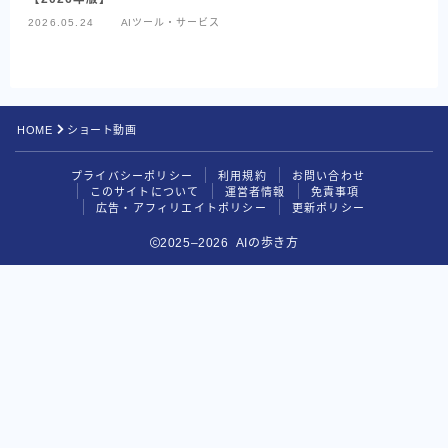
2026.05.24
AIツール・サービス
Codex
Google系AI（まとめ）
NotebookLM
HOME
ショート動画
Perplexity
プライバシーポリシー
利用規約
お問い合わせ
目的別で探す
このサイトについて
運営者情報
免責事項
広告・アフィリエイトポリシー
更新ポリシー
読む・要約AI
2025–2026 AIの歩き方
画像生成AI
動画生成AI
音楽・音声AI
コーディングAI
検索・リサーチAI
資料・図解AI