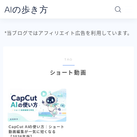
AIの歩き方
MENU
*当ブログではアフィリエイト広告を利用しています。
ホーム
AIの地図
TAG
ショート動画
データ分析の地図
AI別で探す
ChatGPT
Claude
Gemini
CapCut AIの使い方｜ショート
動画編集が一気に短くなる
Claude Code
【2026年版】