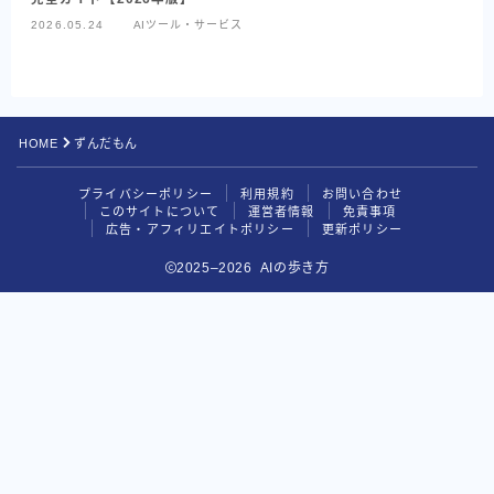
2026.05.24
AIツール・サービス
Codex
Google系AI（まとめ）
NotebookLM
HOME
ずんだもん
Perplexity
プライバシーポリシー
利用規約
お問い合わせ
目的別で探す
このサイトについて
運営者情報
免責事項
広告・アフィリエイトポリシー
更新ポリシー
読む・要約AI
2025–2026 AIの歩き方
画像生成AI
動画生成AI
音楽・音声AI
コーディングAI
検索・リサーチAI
資料・図解AI