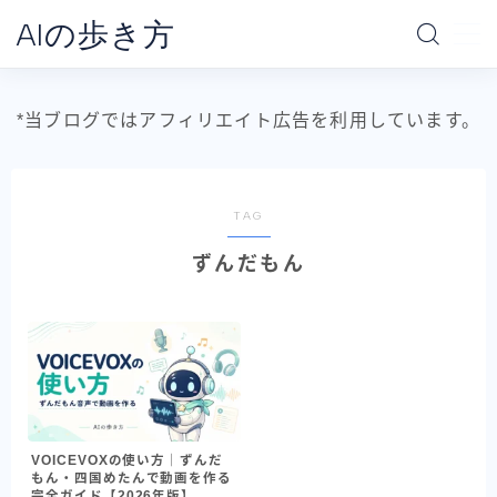
AIの歩き方
MENU
*当ブログではアフィリエイト広告を利用しています。
ホーム
AIの地図
TAG
ずんだもん
データ分析の地図
AI別で探す
ChatGPT
Claude
Gemini
VOICEVOXの使い方｜ずんだ
もん・四国めたんで動画を作る
Claude Code
完全ガイド【2026年版】