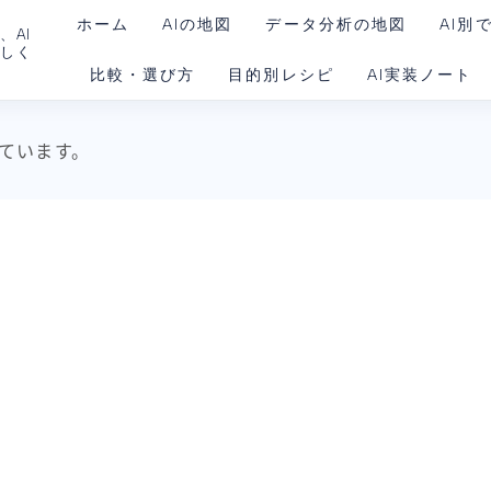
ホーム
AIの地図
データ分析の地図
AI別
、AI
さしく
比較・選び方
目的別レシピ
AI実装ノート
ChatG
Claud
AIを動かす環境
ています。
Gemin
Claud
Codex
Goog
Noteb
Perple