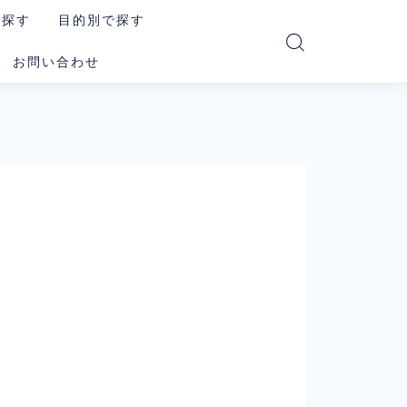
で探す
目的別で探す
お問い合わせ
PT
読む・要約AI
e
画像生成AI
i
動画生成AI
e Code
音楽・音声AI
コーディングAI
le系AI（まとめ）
検索・リサーチAI
ookLM
資料・図解AI
xity
業務自動化AI
その他の汎用AI