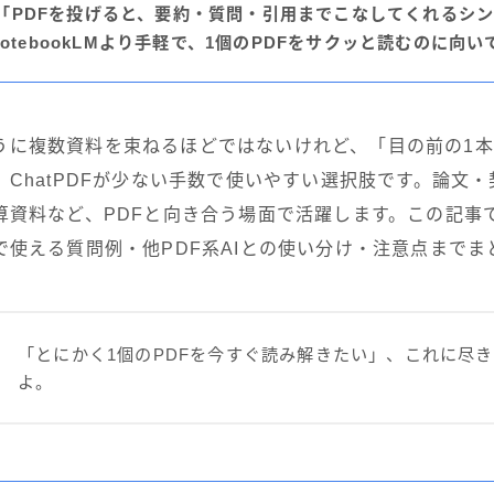
Fは「PDFを投げると、要約・質問・引用までこなしてくれるシン
otebookLMより手軽で、1個のPDFをサクッと読むのに向い
Mのように複数資料を束ねるほどではないけれど、「目の前の1
ChatPDFが少ない手数で使いやすい選択肢です。論文
算資料など、PDFと向き合う場面で活躍します。この記事
で使える質問例・他PDF系AIとの使い分け・注意点までま
「とにかく1個のPDFを今すぐ読み解きたい」、これに尽
よ。