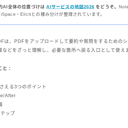
約AI全体の位置づけは
AIサービスの地図2026
をどうぞ。
Not
SciSpace・Elicitとの棲み分けが整理されています。
tPDFは、PDFをアップロードして要約や質問をするためのシ
書などをざっと理解し、必要な箇所へ戻る入口として使え
こと：
？押さえる3つのポイント
After
備
ステップ