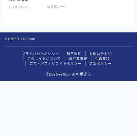
2026.06.10
AI実装ノート
Codex
Google系AI（まとめ）
NotebookLM
HOME
VS Code
Perplexity
プライバシーポリシー
利用規約
お問い合わせ
目的別で探す
このサイトについて
運営者情報
免責事項
広告・アフィリエイトポリシー
更新ポリシー
読む・要約AI
2025–2026 AIの歩き方
画像生成AI
動画生成AI
音楽・音声AI
コーディングAI
検索・リサーチAI
資料・図解AI