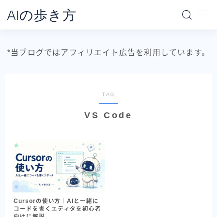
AIの歩き方
MENU
*当ブログではアフィリエイト広告を利用しています。
ホーム
AIの地図
TAG
VS Code
データ分析の地図
AI別で探す
ChatGPT
Claude
Gemini
Cursorの使い方｜AIと一緒に
コードを書くエディタを初心者
Claude Code
向けに解説