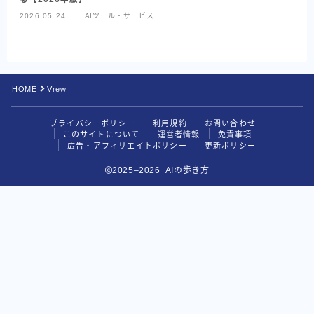
Google系AI（まとめ）
2026.05.24
AIツール・サービス
NotebookLM
Perplexity
HOME
Vrew
データ分析の地図
プライバシーポリシー
利用規約
お問い合わせ
目的別で探す
このサイトについて
運営者情報
免責事項
広告・アフィリエイトポリシー
更新ポリシー
読む・要約AI
2025–2026 AIの歩き方
画像生成AI
動画生成AI
音楽・音声AI
コーディングAI
検索・リサーチAI
資料・図解AI