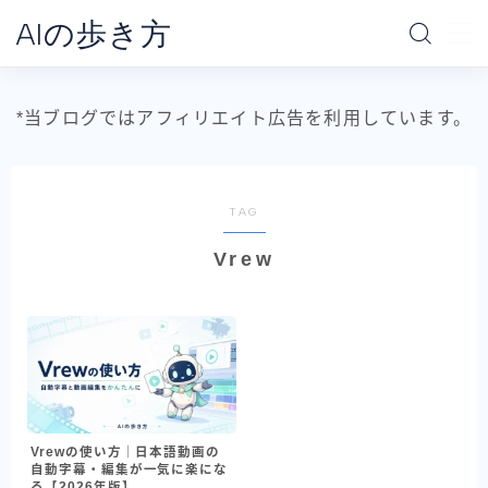
AIの歩き方
MENU
*当ブログではアフィリエイト広告を利用しています。
ホーム
AIの地図
TAG
Vrew
AI別で探す
ChatGPT
Claude
Gemini
Claude Code
Vrewの使い方｜日本語動画の
Codex
自動字幕・編集が一気に楽にな
る【2026年版】