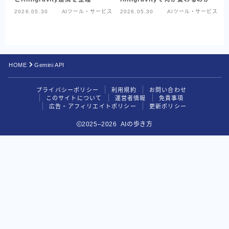
2026.05.30
AIツール・サービス
2026.05.30
AIツール・サービス
Codex
Google系AI（まとめ）
NotebookLM
HOME
Gemini API
Perplexity
プライバシーポリシー
利用規約
お問い合わせ
目的別で探す
このサイトについて
運営者情報
免責事項
広告・アフィリエイトポリシー
更新ポリシー
読む・要約AI
2025–2026 AIの歩き方
画像生成AI
動画生成AI
音楽・音声AI
コーディングAI
検索・リサーチAI
資料・図解AI