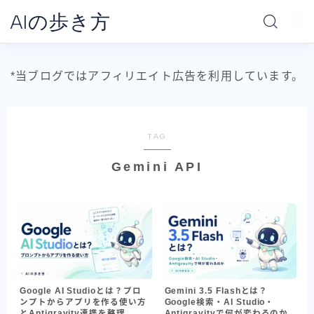
AIの歩き方
MENU
*当ブログではアフィリエイト広告を利用しています。
ホーム
AIの地図
TAG
Gemini API
データ分析の地図
AI別で探す
ChatGPT
Claude
Gemini
Google AI Studioとは？プロ
Gemini 3.5 Flashとは？
ンプトからアプリを作る使い方
Google検索・AI Studio・
Claude Code
とAntigravity連携を整理
Antigravityで何が変わるのか