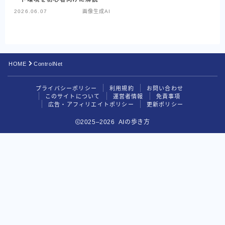
2026.06.07
画像生成AI
Codex
Google系AI（まとめ）
NotebookLM
HOME
ControlNet
Perplexity
プライバシーポリシー
利用規約
お問い合わせ
目的別で探す
このサイトについて
運営者情報
免責事項
広告・アフィリエイトポリシー
更新ポリシー
読む・要約AI
2025–2026 AIの歩き方
画像生成AI
動画生成AI
音楽・音声AI
コーディングAI
検索・リサーチAI
資料・図解AI