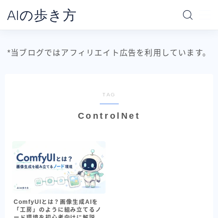
AIの歩き方
MENU
*当ブログではアフィリエイト広告を利用しています。
ホーム
AIの地図
TAG
ControlNet
データ分析の地図
AI別で探す
ChatGPT
Claude
Gemini
ComfyUIとは？画像生成AIを
「工房」のように組み立てるノ
Claude Code
ード環境を初心者向けに解説