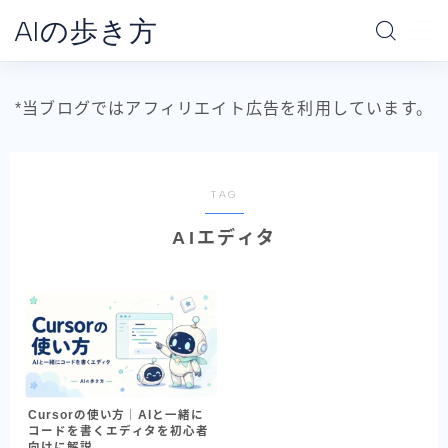
AIの歩き方
MENU
*当ブログではアフィリエイト広告を利用しています。
ホーム
AIの地図
TAG
AIエディタ
データ分析の地図
AI別で探す
ChatGPT
Claude
Gemini
Cursorの使い方｜AIと一緒に
コードを書くエディタを初心者
Claude Code
向けに解説