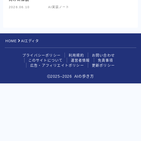
2026.06.10
AI実装ノート
Codex
Google系AI（まとめ）
NotebookLM
HOME
AIエディタ
Perplexity
プライバシーポリシー
利用規約
お問い合わせ
目的別で探す
このサイトについて
運営者情報
免責事項
広告・アフィリエイトポリシー
更新ポリシー
読む・要約AI
2025–2026 AIの歩き方
画像生成AI
動画生成AI
音楽・音声AI
コーディングAI
検索・リサーチAI
資料・図解AI