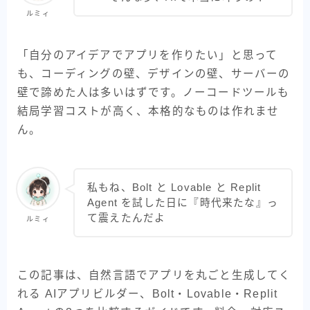
ルミィ
業務自動化AI
その他の汎用AI
「自分のアイデアでアプリを作りたい」と思って
も、コーディングの壁、デザインの壁、サーバーの
比較・選び方
壁で諦めた人は多いはずです。ノーコードツールも
結局学習コストが高く、本格的なものは作れませ
目的別レシピ
ん。
AI実装ノート
AIを動かす環境
私もね、Bolt と Lovable と Replit
Agent を試した日に『時代来たな』っ
て震えたんだよ
ルミィ
お問い合わせ
この記事は、自然言語でアプリを丸ごと生成してく
れる AIアプリビルダー、Bolt・Lovable・Replit