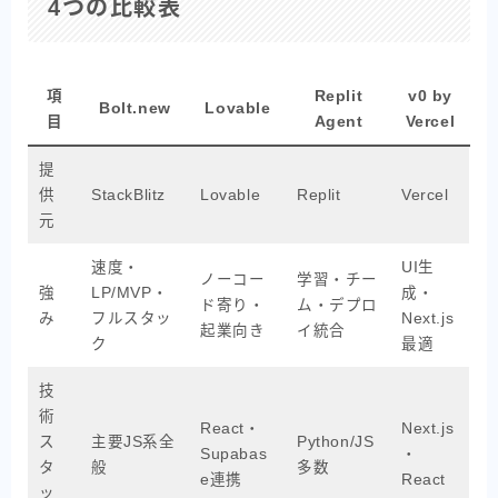
4つの比較表
項
Replit
v0 by
Bolt.new
Lovable
目
Agent
Vercel
提
供
StackBlitz
Lovable
Replit
Vercel
元
速度・
UI生
ノーコー
学習・チー
強
LP/MVP・
成・
ド寄り・
ム・デプロ
み
フルスタッ
Next.js
起業向き
イ統合
ク
最適
技
術
React・
Next.js
ス
主要JS系全
Python/JS
Supabas
・
タ
般
多数
e連携
React
ッ