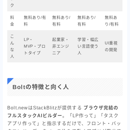
ク
料
無料あり/有
無料あり/
無料あり/
無料あ
金
料
有料
有料
り/有料
こ
LP・
起業家・
学習・幅広
ん
UI重視
MVP・プロ
非エンジ
い言語使う
な
の開発
トタイプ
ニア
人
人
Boltの特徴と向く人
Bolt.newはStackBlitzが提供する
ブラウザ完結の
フルスタックAIビルダー
。「LP作って」「タスク
アプリ作って」と指示するだけで、フロント・バッ