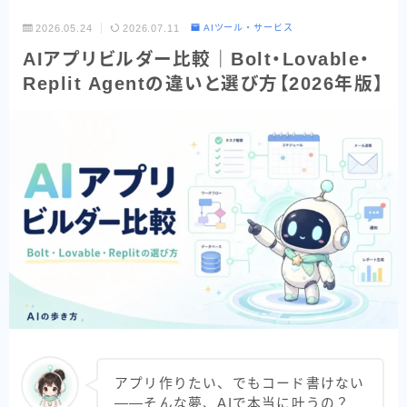
Codex
2026.05.24
2026.07.11
AIツール・サービス
AIアプリビルダー比較｜Bolt・Lovable・
Google系AI（まとめ）
Replit Agentの違いと選び方【2026年版】
NotebookLM
Perplexity
目的別で探す
読む・要約AI
画像生成AI
動画生成AI
音楽・音声AI
コーディングAI
検索・リサーチAI
アプリ作りたい、でもコード書けない
資料・図解AI
――そんな夢、AIで本当に叶うの？