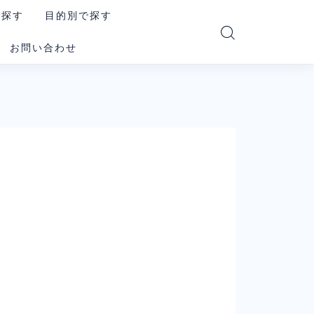
で探す
目的別で探す
お問い合わせ
PT
読む・要約AI
e
画像生成AI
i
動画生成AI
e Code
音楽・音声AI
コーディングAI
le系AI（まとめ）
検索・リサーチAI
ookLM
資料・図解AI
xity
業務自動化AI
その他の汎用AI