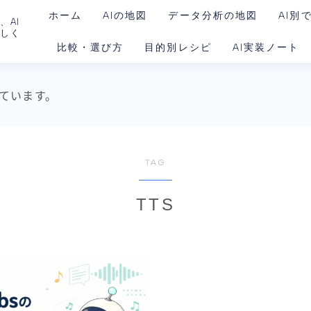
ホーム
AIの地図
データ分析の地図
AI別
、AI
さしく
比較・選び方
目的別レシピ
AI実装ノート
ChatG
Claud
AIを動かす環境
ています。
Gemin
Claud
Codex
TAG
Goog
TTS
Noteb
Perple