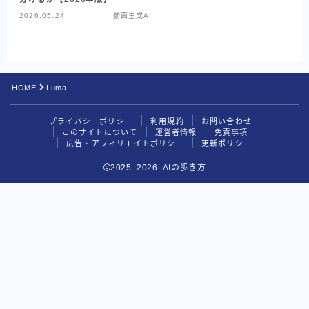
Google系AI（まとめ）
2026.05.24
動画生成AI
NotebookLM
Perplexity
HOME
Luma
データ分析の地図
プライバシーポリシー
利用規約
お問い合わせ
目的別で探す
このサイトについて
運営者情報
免責事項
広告・アフィリエイトポリシー
更新ポリシー
読む・要約AI
2025–2026 AIの歩き方
画像生成AI
動画生成AI
音楽・音声AI
コーディングAI
検索・リサーチAI
資料・図解AI