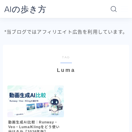
AIの歩き方
MENU
*当ブログではアフィリエイト広告を利用しています。
ホーム
AIの地図
TAG
Luma
AI別で探す
ChatGPT
Claude
Gemini
Claude Code
動画生成AI比較｜Runway・
Codex
Veo・Luma/Klingをどう使い
分けるか【2026年版】