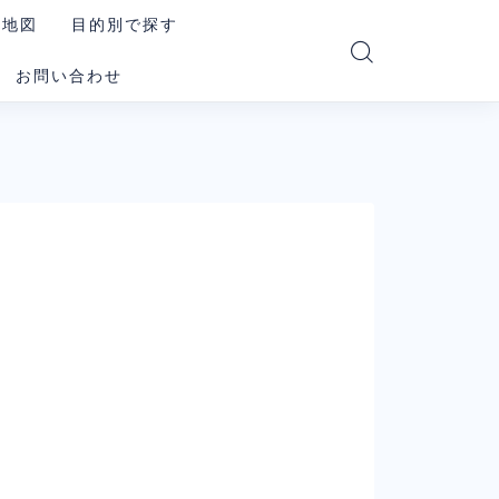
の地図
目的別で探す
お問い合わせ
読む・要約AI
画像生成AI
動画生成AI
音楽・音声AI
コーディングAI
検索・リサーチAI
資料・図解AI
業務自動化AI
その他の汎用AI