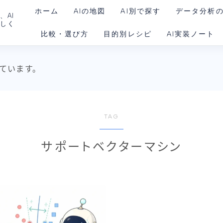
ホーム
AIの地図
AI別で探す
データ分析
、AI
さしく
比較・選び方
目的別レシピ
AI実装ノート
ChatGPT
Claude
AIを動かす環境
ています。
Gemini
Claude Code
Codex
TAG
Google系AI（まとめ）
サポートベクターマシン
NotebookLM
Perplexity